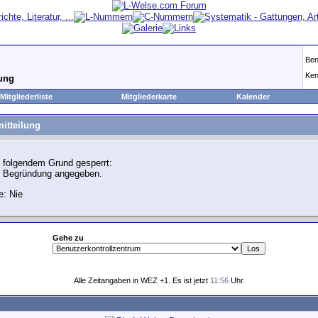
Ben
Ken
lung
Mitgliederliste
Mitgliederkarte
Kalender
itteilung
 folgendem Grund gesperrt:
e Begründung angegeben.
e: Nie
Gehe zu
Alle Zeitangaben in WEZ +1. Es ist jetzt
11:56
Uhr.