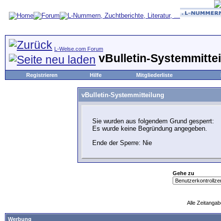
L-Welse.com Forum
vBulletin-Systemmitte
Registrieren
Hilfe
Mitgliederliste
vBulletin-Systemmitteilung
Sie wurden aus folgendem Grund gesperrt:
Es wurde keine Begründung angegeben.
Ende der Sperre: Nie
Gehe zu
Alle Zeitangab
Werbung