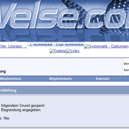
Ben
Ken
lung
Mitgliederliste
Mitgliederkarte
Kalender
itteilung
 folgendem Grund gesperrt:
e Begründung angegeben.
e: Nie