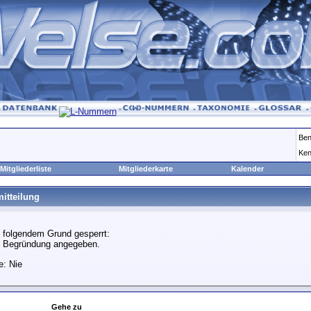
Ben
Ken
Mitgliederliste
Mitgliederkarte
Kalender
itteilung
 folgendem Grund gesperrt:
e Begründung angegeben.
e: Nie
Gehe zu