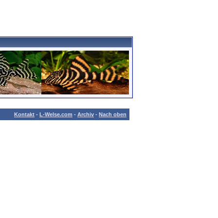
Kontakt
-
L-Welse.com
-
Archiv
-
Nach oben