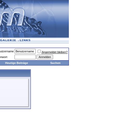
utzername
Angemeldet bleiben?
nwort
Heutige Beiträge
Suchen