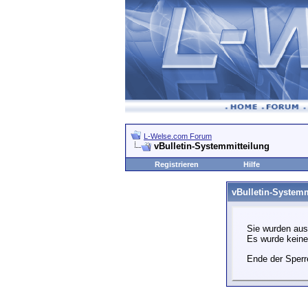
L-Welse.com Forum
vBulletin-Systemmitteilung
Registrieren
Hilfe
vBulletin-Systemm
Sie wurden aus
Es wurde kein
Ende der Sperr