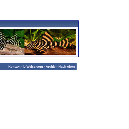
Kontakt
-
L-Welse.com
-
Archiv
-
Nach oben