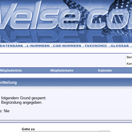
Ben
Ken
Mitgliederliste
Mitgliederkarte
Kalender
itteilung
 folgendem Grund gesperrt:
e Begründung angegeben.
e: Nie
Gehe zu