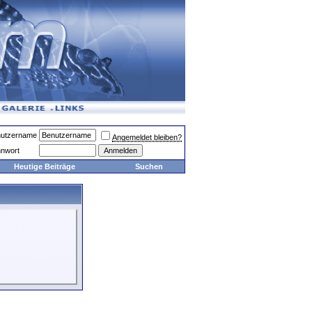
utzername
Angemeldet bleiben?
nwort
Heutige Beiträge
Suchen