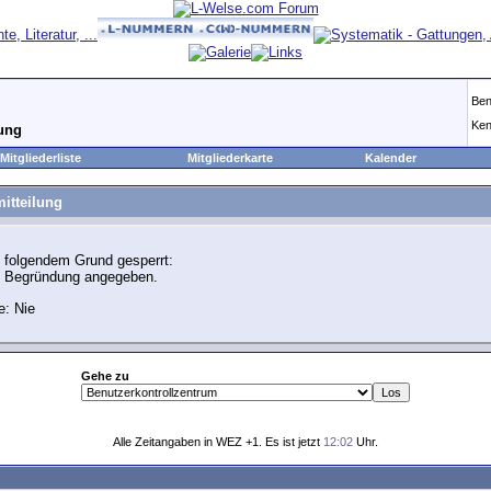
Ben
Ken
lung
Mitgliederliste
Mitgliederkarte
Kalender
itteilung
 folgendem Grund gesperrt:
e Begründung angegeben.
e: Nie
Gehe zu
Alle Zeitangaben in WEZ +1. Es ist jetzt
12:02
Uhr.