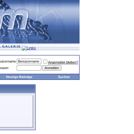
utzername
Angemeldet bleiben?
nwort
Heutige Beiträge
Suchen