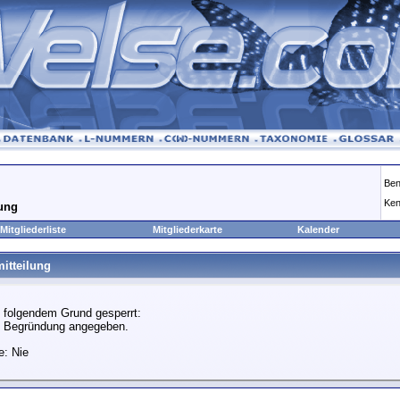
Ben
Ken
lung
Mitgliederliste
Mitgliederkarte
Kalender
itteilung
 folgendem Grund gesperrt:
e Begründung angegeben.
e: Nie