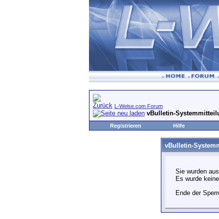
L-Welse.com Forum
vBulletin-Systemmittei
Registrieren
Hilfe
vBulletin-Systemm
Sie wurden aus
Es wurde kein
Ende der Sperr