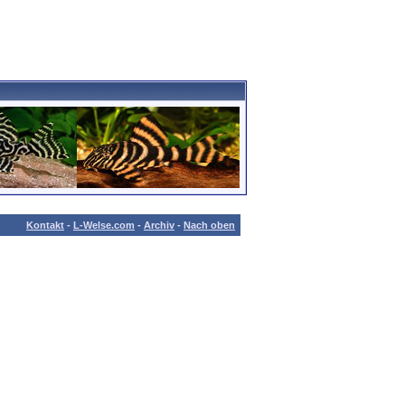
Kontakt
-
L-Welse.com
-
Archiv
-
Nach oben