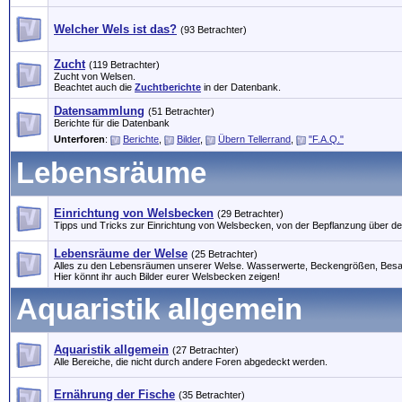
Welcher Wels ist das?
(93 Betrachter)
Zucht
(119 Betrachter)
Zucht von Welsen.
Beachtet auch die
Zuchtberichte
in der Datenbank.
Datensammlung
(51 Betrachter)
Berichte für die Datenbank
Unterforen
:
Berichte
,
Bilder
,
Übern Tellerrand
,
"F.A.Q."
Lebensräume
Einrichtung von Welsbecken
(29 Betrachter)
Tipps und Tricks zur Einrichtung von Welsbecken, von der Bepflanzung über den
Lebensräume der Welse
(25 Betrachter)
Alles zu den Lebensräumen unserer Welse. Wasserwerte, Beckengrößen, Besat
Hier könnt ihr auch Bilder eurer Welsbecken zeigen!
Aquaristik allgemein
Aquaristik allgemein
(27 Betrachter)
Alle Bereiche, die nicht durch andere Foren abgedeckt werden.
Ernährung der Fische
(35 Betrachter)