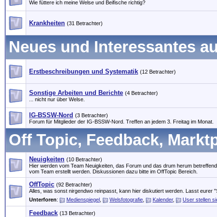
Wie füttere ich meine Welse und Beifische richtig?
Krankheiten
(31 Betrachter)
Neues und Interessantes a
Erstbeschreibungen und Systematik
(12 Betrachter)
Sonstige Arbeiten und Berichte
(4 Betrachter)
... nicht nur über Welse.
IG-BSSW-Nord
(3 Betrachter)
Forum für Mitglieder der IG-BSSW-Nord. Treffen an jedem 3. Freitag im Monat.
Off Topic, Feedback, Marktpl
Neuigkeiten
(10 Betrachter)
Hier werden vom Team Neuigkeiten, das Forum und das drum herum betreffen
vom Team erstellt werden. Diskussionen dazu bitte im OffTopic Bereich.
OffTopic
(92 Betrachter)
Alles, was sonst nirgendwo reinpasst, kann hier diskutiert werden. Lasst eurer "
Unterforen
:
Medienspiegel
,
Welsfotografie
,
Kalender
,
User stellen s
Feedback
(13 Betrachter)