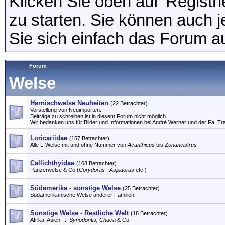
Klicken Sie oben auf 'Registr
zu starten. Sie können auch j
Sie sich einfach das Forum au
Forum
Welse
Harnischwelse Neuheiten
(22 Betrachter)
Vorstellung von Neuimporten.
Beiträge zu schreiben ist in diesem Forum nicht möglich.
Wir bedanken uns für Bilder und Informationen bei André Werner und der Fa. Tra
Loricariidae
(157 Betrachter)
Alle L-Welse mit und ohne Nummer von
Acanthicus
bis
Zonancistrus
Callichthyidae
(108 Betrachter)
Panzerwelse & Co (
Corydoras
,
Aspidoras
etc.)
Südamerika - sonstige Welse
(25 Betrachter)
Südamerikanische Welse anderer Familien.
Sonstige Welse - Restliche Welt
(18 Betrachter)
Afrika, Asien, ...
Synodontis, Chaca
& Co.