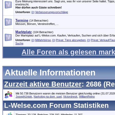
Eure Meinung interessiert uns. Sagt uns, was ihr von unserer Seite haltet. Tip
erwünscht.
Hier dürfen auch Gäste schreiben!
Unterforen
:
Verbesserungsvorschläge
Termine
(14 Betrachter)
Messen, Börsen, Vereinstreffen, ...
Marktplatz
(104 Betrachter)
Der Marktplatz auf L-Welse.com. Kaufen, Verkaufen, Suchen und sich über Erf
Unterforen
:
Mitfahrbörse
,
Privat: Tiere abzugeben
,
Privat: Verkauf/Ta
Suche
Alle Foren als gelesen mark
Aktuelle Informationen
Zurzeit aktive Benutzer
: 2686 (Re
Mit 50.738 Benutzern waren die meisten Benutzer gleichzeitig online (31.07.202
JosephUniok
,
Narkolog na dom_uuel
,
Victordresk
,
WilliamReino
L-Welse.com Forum Statistiken
Themen: 33.129, Beiträge: 229.192, Mitglieder: 11.207