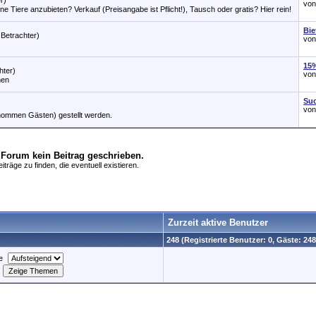
r)
vo
 Tiere anzubieten? Verkauf (Preisangabe ist Pflicht!), Tausch oder gratis? Hier rein!
Bie
 Betrachter)
vo
15%
hter)
vo
hen
Suc
vo
nommen Gästen) gestellt werden.
 Forum kein Beitrag geschrieben.
träge zu finden, die eventuell existieren.
Zurzeit aktive Benutzer
248 (Registrierte Benutzer: 0, Gäste: 248
e