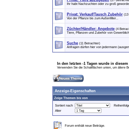
(27 Betrachte
Ihr habt Nachzuchten oder zu groß gewordene
Privat: Verkauf/Tausch Zubehör
(13
Von der Pflanze bis zum Außenfilter...
Züchter/Händler: Angebote
(4 Betrac
Tiere, Pflanzen und Zubehör von Gewerblic
Suche
(11 Betrachter)
Anfragen dürfen hier von jedermann (ausge
In den letzten -1 Tagen wurde in diesem
Verwenden Sie die Schaltflächen unten, um ältere Bei
Anzeige-Eigenschaften
Zeige Themen bis von
Sortiert nach
Reihenfolg
Alter
Forum enthält neue Beiträge.