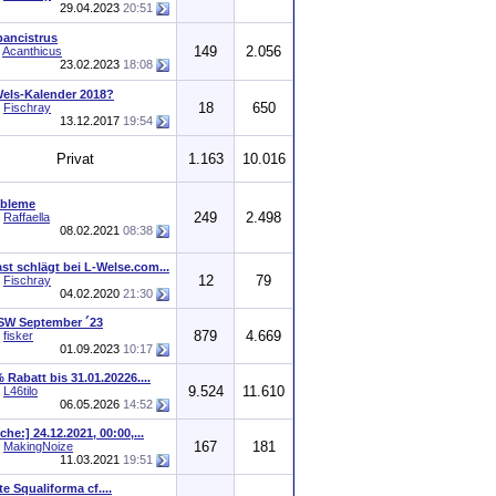
29.04.2023
20:51
ancistrus
149
2.056
n
Acanthicus
23.02.2023
18:08
els-Kalender 2018?
18
650
n
Fischray
13.12.2017
19:54
Privat
1.163
10.016
obleme
249
2.498
n
Raffaella
08.02.2021
08:38
st schlägt bei L-Welse.com...
12
79
n
Fischray
04.02.2020
21:30
SW September ´23
879
4.669
n
fisker
01.09.2023
10:17
 Rabatt bis 31.01.20226....
9.524
11.610
n
L46tilo
06.05.2026
14:52
che:] 24.12.2021, 00:00,...
167
181
n
MakingNoize
11.03.2021
19:51
te Squaliforma cf....