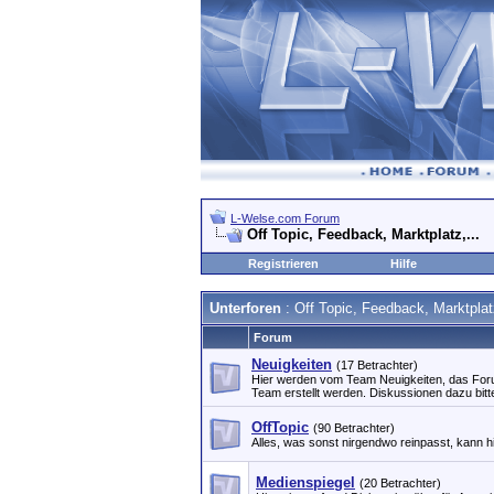
L-Welse.com Forum
Off Topic, Feedback, Marktplatz,...
Registrieren
Hilfe
Unterforen
: Off Topic, Feedback, Marktplatz
Forum
Neuigkeiten
(17 Betrachter)
Hier werden vom Team Neuigkeiten, das Fo
Team erstellt werden. Diskussionen dazu bitt
OffTopic
(90 Betrachter)
Alles, was sonst nirgendwo reinpasst, kann hi
Medienspiegel
(20 Betrachter)