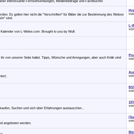
rianer interessante Fernsehsendungen, Medienbeiträge und Fachbücher.
Hyp
vo
erden. Es gelten hier nicht die "Vorschriften" für Bilder die zur Bestimmung des Welses
hön" sind.
L-W
vo
n Kalender von L-Welse.com. Brought to you by Wulf.
Pr
 ihr von unserer Seite haltet. Tipps, Wünsche und Anregungen, aber auch Kritik sind
vo
Ava
vo
hter)
BS
vo
15%
vo
rkaufen, Suchen und sich über Erfahrungen austauschen...
[Su
vo
und angeboten werden.
Bie