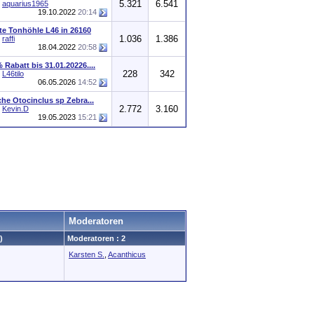
5.321
6.541
n
aquarius1965
19.10.2022
20:14
te Tonhöhle L46 in 26160
1.036
1.386
n
raffi
18.04.2022
20:58
 Rabatt bis 31.01.20226....
228
342
n
L46tilo
06.05.2026
14:52
he Otocinclus sp Zebra...
2.772
3.160
n
Kevin.D
19.05.2023
15:21
Moderatoren
)
Moderatoren : 2
Karsten S.
,
Acanthicus