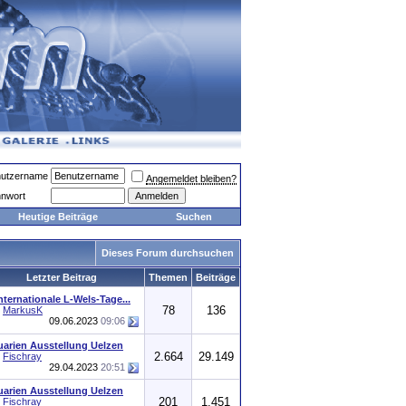
utzername
Angemeldet bleiben?
nwort
Heutige Beiträge
Suchen
Dieses Forum durchsuchen
Letzter Beitrag
Themen
Beiträge
Internationale L-Wels-Tage...
78
136
n
MarkusK
09.06.2023
09:06
arien Ausstellung Uelzen
2.664
29.149
n
Fischray
29.04.2023
20:51
arien Ausstellung Uelzen
201
1.451
n
Fischray