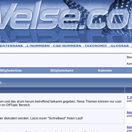
Ben
Ken
Mitgliederliste
Mitgliederkarte
Kalender
,...
7. 
vo
rum und das drum herum betreffend bekannt gegeben. Neue Themen können nur vom
e im OffTopic Bereich.
Aqu
vo
er diskutiert werden. Lasst eurer "Schreibwut" freien Lauf!
Aqu
vo