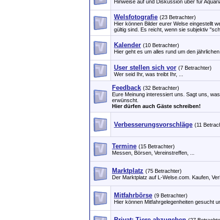
Hinweise auf und Diskussion über für Aqua
Welsfotografie
(23 Betrachter)
Hier können Bilder eurer Welse eingestellt w
gültig sind. Es reicht, wenn sie subjektiv "sc
Kalender
(10 Betrachter)
Hier geht es um alles rund um den jährliche
User stellen sich vor
(7 Betrachter)
Wer seid Ihr, was treibt Ihr, ...
Feedback
(32 Betrachter)
Eure Meinung interessiert uns. Sagt uns, was
erwünscht.
Hier dürfen auch Gäste schreiben!
Verbesserungsvorschläge
(11 Betrac
Termine
(15 Betrachter)
Messen, Börsen, Vereinstreffen, ...
Marktplatz
(75 Betrachter)
Der Marktplatz auf L-Welse.com. Kaufen, Ve
Mitfahrbörse
(9 Betrachter)
Hier können Mitfahrgelegenheiten gesucht 
Privat: Tiere abzugeben