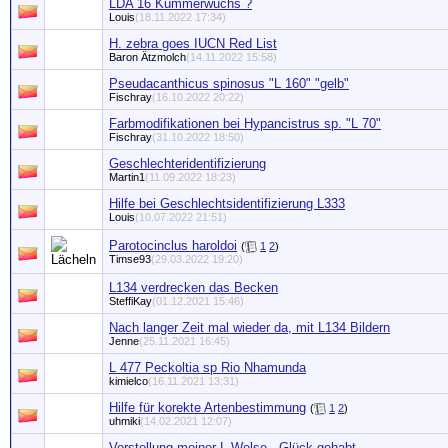
LDA 16 Kümmerwuchs ?
Louis
(18.11.2022 17:34)
H. zebra goes IUCN Red List
Baron Ätzmolch
(14.11.2022 15:58)
Pseudacanthicus spinosus "L 160" "gelb"
Fischray
(16.10.2022 20:22)
Farbmodifikationen bei Hypancistrus sp. "L 70"
Fischray
(31.10.2022 18:50)
Geschlechteridentifizierung
Martin1
(11.09.2022 18:23)
Hilfe bei Geschlechtsidentifizierung L333
Louis
(10.07.2022 21:51)
Parotocinclus haroldoi
(
1
2
)
Timse93
(29.03.2022 19:20)
L134 verdrecken das Becken
SteffiKay
(01.12.2021 15:46)
Nach langer Zeit mal wieder da, mit L134 Bildern
Jenne
(25.11.2021 16:45)
L 477 Peckoltia sp Rio Nhamunda
kimielco
(16.11.2021 13:31)
Hilfe für korekte Artenbestimmung
(
1
2
)
uhmiki
(14.02.2021 12:07)
Vorstellung meiner L Welse - Glück gehabt