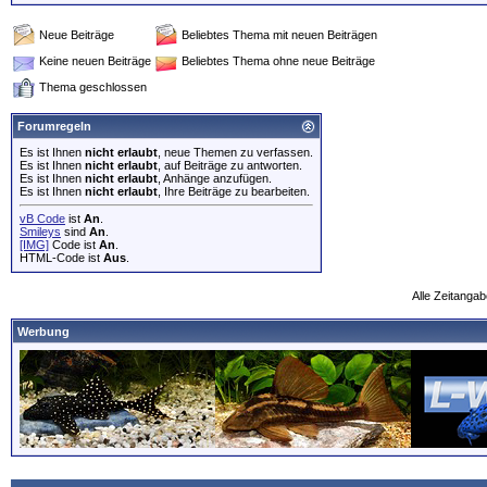
Neue Beiträge
Beliebtes Thema mit neuen Beiträgen
Keine neuen Beiträge
Beliebtes Thema ohne neue Beiträge
Thema geschlossen
Forumregeln
Es ist Ihnen
nicht erlaubt
, neue Themen zu verfassen.
Es ist Ihnen
nicht erlaubt
, auf Beiträge zu antworten.
Es ist Ihnen
nicht erlaubt
, Anhänge anzufügen.
Es ist Ihnen
nicht erlaubt
, Ihre Beiträge zu bearbeiten.
vB Code
ist
An
.
Smileys
sind
An
.
[IMG]
Code ist
An
.
HTML-Code ist
Aus
.
Alle Zeitangab
Werbung