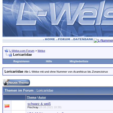
L-Welse.com Forum
>
Welse
Loricariidae
Registrieren
Hilfe
Mitgliederliste
Loricariidae
Alle L-Welse mit und ohne Nummer von
Acanthicus
bis
Zonancistrus
Themen im Forum
: Loricariidae
Thema
/
Autor
schwarz & weiß
Fischray
(09.08.2021 18:38)