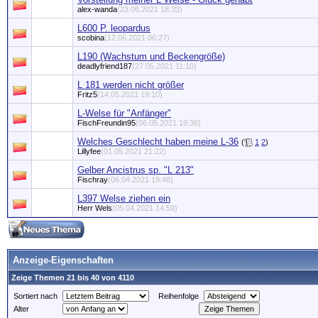
alex-wanda
(23.06.2021 18:33)
L600 P. leopardus
scobina
(12.06.2021 06:27)
L190 (Wachstum und Beckengröße)
deadlyfriend187
(27.05.2021 11:10)
L 181 werden nicht größer
Fritz5
(14.05.2021 19:10)
L-Welse für "Anfänger"
FischFreundin95
(06.05.2021 19:36)
Welches Geschlecht haben meine L-36
(
1
2
)
Lillyfee
(01.05.2021 21:22)
Gelber Ancistrus sp. "L 213"
Fischray
(06.04.2021 19:48)
L397 Welse ziehen ein
Herr Wels
(05.04.2021 14:59)
Anzeige-Eigenschaften
Zeige Themen 21 bis 40 von 4110
Sortiert nach
Reihenfolge
Alter