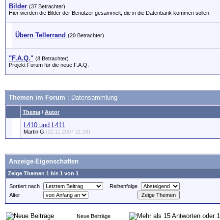
Bilder
(37 Betrachter)
Hier werden die Bilder der Benutzer gesammelt, die in die Datenbank kommen sollen.
Übern Tellerrand
(20 Betrachter)
"F.A.Q."
(8 Betrachter)
Projekt Forum für die neue F.A.Q.
Themen im Forum
: Datensammlung
Thema
/
Autor
L410 und L411
Martin G.
(22.11.2007 21:08)
Anzeige-Eigenschaften
Zeige Themen 1 bis 1 von 1
Sortiert nach
Reihenfolge
Alter
Neue Beiträge