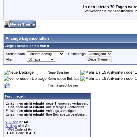
In den letzten 30 Tagen wur
Verwenden Sie die Schaltflächen unte
Anzeige-Eigenschaften
Zeige Themen 0 bis 0 von 0
Sortiert nach
Reihenfolge
Alter
Neue Beiträge
Keine neuen Beiträge
Thema geschlossen
Forumregeln
Es ist Ihnen
nicht erlaubt
, neue Themen zu verfassen.
Es ist Ihnen
nicht erlaubt
, auf Beiträge zu antworten.
Es ist Ihnen
nicht erlaubt
, Anhänge anzufügen.
Es ist Ihnen
nicht erlaubt
, Ihre Beiträge zu bearbeiten.
vB Code
ist
An
.
Smileys
sind
An
.
[IMG]
Code ist
An
.
HTML-Code ist
Aus
.