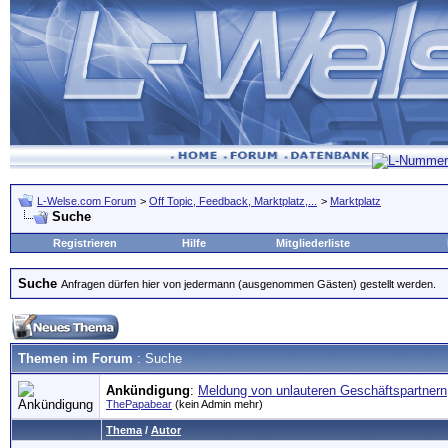
L-Welse.com Forum
>
Off Topic, Feedback, Marktplatz,...
>
Marktplatz
Suche
Registrieren
Hilfe
Mitgliederliste
Suche
Anfragen dürfen hier von jedermann (ausgenommen Gästen) gestellt werden.
Themen im Forum
: Suche
Ankündigung
:
Meldung von unlauteren Geschäftspartnern
ThePapabear
(kein Admin mehr)
Thema
/
Autor