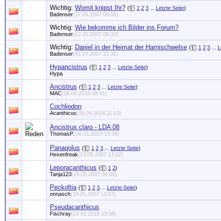
Wichtig:
Womit knipst Ihr?
(
1
2
3
...
Letzte Seite
)
Badenser
(17.05.2007 09:05)
Wichtig:
Wie bekomme ich Bilder ins Forum?
Badenser
(12.05.2007 06:33)
Wichtig:
Daniel in der Heimat der Harnischwelse
(
1
2
3
...
L
Badenser
(01.07.2007 21:36)
Hypancistrus
(
1
2
3
...
Letzte Seite
)
Hypa
Ancistrus
(
1
2
3
...
Letzte Seite
)
MAC
(06.06.2010 09:41)
Cochliodon
Acanthicus
(05.04.2014 11:13)
Ancistrus claro - LDA 08
ThomasP.
(06.01.2023 10:36)
Panaqolus
(
1
2
3
...
Letzte Seite
)
Hexenfreak
(13.05.2007 12:02)
Leporacanthicus
(
1
2
)
Tanja123
(28.05.2007 00:06)
Peckoltia
(
1
2
3
...
Letzte Seite
)
onnasch
(14.05.2007 12:07)
Pseudacanthicus
Fischray
(14.01.2018 13:08)