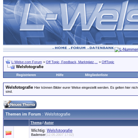
L-Welse.com Forum
>
Off Topic, Feedback, Marktplatz,...
>
OffTopic
Welsfotografie
Registrieren
Hilfe
Mitgliederliste
Welsfotografie
Hier können Bilder eurer Welse eingestellt werden. Es gelten hier nich
sind.
Themen im Forum
: Welsfotografie
Thema
/
Autor
Wichtig:
Welsfotografie
Badenser
(12.05.2007 17:02)