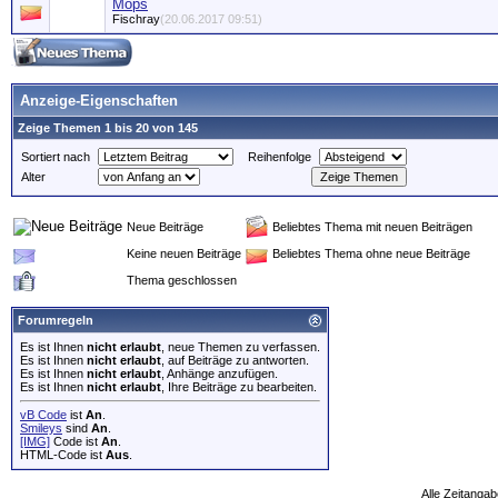
Mops
Fischray
(20.06.2017 09:51)
Anzeige-Eigenschaften
Zeige Themen 1 bis 20 von 145
Sortiert nach
Reihenfolge
Alter
Neue Beiträge
Beliebtes Thema mit neuen Beiträgen
Keine neuen Beiträge
Beliebtes Thema ohne neue Beiträge
Thema geschlossen
Forumregeln
Es ist Ihnen
nicht erlaubt
, neue Themen zu verfassen.
Es ist Ihnen
nicht erlaubt
, auf Beiträge zu antworten.
Es ist Ihnen
nicht erlaubt
, Anhänge anzufügen.
Es ist Ihnen
nicht erlaubt
, Ihre Beiträge zu bearbeiten.
vB Code
ist
An
.
Smileys
sind
An
.
[IMG]
Code ist
An
.
HTML-Code ist
Aus
.
Alle Zeitangab