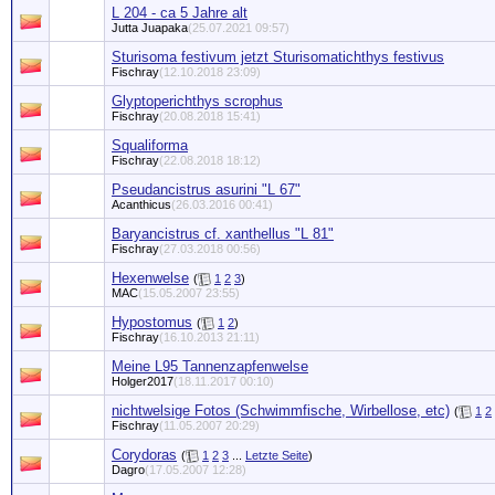
L 204 - ca 5 Jahre alt
Jutta Juapaka
(25.07.2021 09:57)
Sturisoma festivum jetzt Sturisomatichthys festivus
Fischray
(12.10.2018 23:09)
Glyptoperichthys scrophus
Fischray
(20.08.2018 15:41)
Squaliforma
Fischray
(22.08.2018 18:12)
Pseudancistrus asurini "L 67"
Acanthicus
(26.03.2016 00:41)
Baryancistrus cf. xanthellus "L 81"
Fischray
(27.03.2018 00:56)
Hexenwelse
(
1
2
3
)
MAC
(15.05.2007 23:55)
Hypostomus
(
1
2
)
Fischray
(16.10.2013 21:11)
Meine L95 Tannenzapfenwelse
Holger2017
(18.11.2017 00:10)
nichtwelsige Fotos (Schwimmfische, Wirbellose, etc)
(
1
2
Fischray
(11.05.2007 20:29)
Corydoras
(
1
2
3
...
Letzte Seite
)
Dagro
(17.05.2007 12:28)