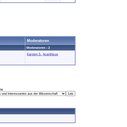
Moderatoren
Moderatoren : 2
Karsten S.
,
Acanthicus
zu