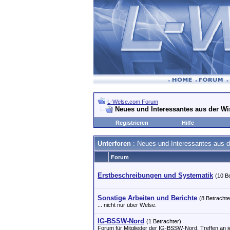
L-Welse.com Forum
Neues und Interessantes aus der Wi
Registrieren
Hilfe
Unterforen
: Neues und Interessantes aus 
Forum
Erstbeschreibungen und Systematik
(10 B
Sonstige Arbeiten und Berichte
(8 Betrachte
... nicht nur über Welse.
IG-BSSW-Nord
(1 Betrachter)
Forum für Mitglieder der IG-BSSW-Nord. Treffen an j