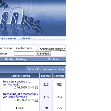
utzername
Angemeldet bleiben?
nwort
Heutige Beiträge
Suchen
Dieses Forum durchsuchen
Letzter Beitrag
Themen
Beiträge
Two new species of...
313
752
von
MarkusK
10.02.2025
10:47
Trafficking of ornamental...
118
353
von
Baron Ätzmolch
10.02.2022
10:47
Privat
78
215