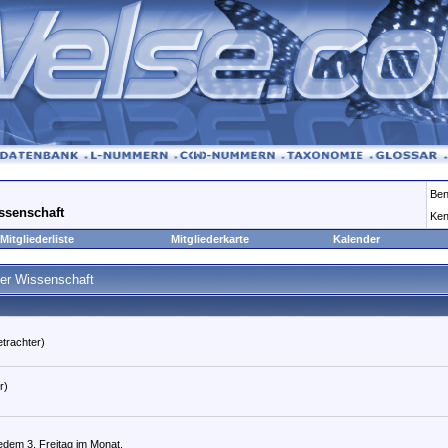
Ben
ssenschaft
Ken
Mitgliederliste
Mitgliederkarte
Kalender
der Wissenschaft
etrachter)
r)
edem 3. Freitag im Monat.