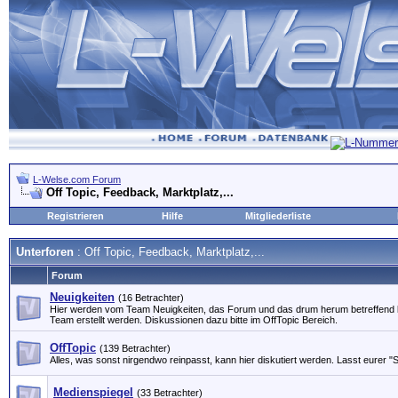
L-Welse.com Forum
Off Topic, Feedback, Marktplatz,...
Registrieren
Hilfe
Mitgliederliste
Unterforen
: Off Topic, Feedback, Marktplatz,...
Forum
Neuigkeiten
(16 Betrachter)
Hier werden vom Team Neuigkeiten, das Forum und das drum herum betreffen
Team erstellt werden. Diskussionen dazu bitte im OffTopic Bereich.
OffTopic
(139 Betrachter)
Alles, was sonst nirgendwo reinpasst, kann hier diskutiert werden. Lasst eurer "S
Medienspiegel
(33 Betrachter)