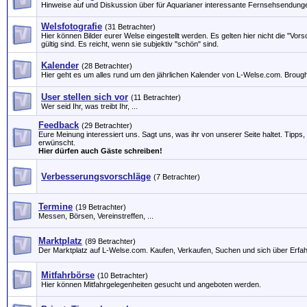
Hinweise auf und Diskussion über für Aquarianer interessante Fernsehsendung
Welsfotografie
(31 Betrachter)
Hier können Bilder eurer Welse eingestellt werden. Es gelten hier nicht die "Vor
gültig sind. Es reicht, wenn sie subjektiv "schön" sind.
Kalender
(28 Betrachter)
Hier geht es um alles rund um den jährlichen Kalender von L-Welse.com. Brough
User stellen sich vor
(11 Betrachter)
Wer seid Ihr, was treibt Ihr, ...
Feedback
(29 Betrachter)
Eure Meinung interessiert uns. Sagt uns, was ihr von unserer Seite haltet. Tipp
erwünscht.
Hier dürfen auch Gäste schreiben!
Verbesserungsvorschläge
(7 Betrachter)
Termine
(19 Betrachter)
Messen, Börsen, Vereinstreffen, ...
Marktplatz
(89 Betrachter)
Der Marktplatz auf L-Welse.com. Kaufen, Verkaufen, Suchen und sich über Erfa
Mitfahrbörse
(10 Betrachter)
Hier können Mitfahrgelegenheiten gesucht und angeboten werden.