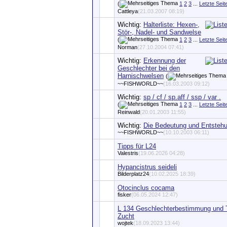
(
1
2
3
...
Letzte Seit
Cattleya
(21.03.2007 08:19)
Wichtig:
Halterliste: Hexen-,
Stör-, Nadel- und Sandwelse
(
1
2
3
...
Letzte Seit
Norman
(27.10.2004 07:41)
Wichtig:
Erkennung der
Geschlechter bei den
Harnischwelsen
(
~~FISHWORLD~~
(16.03.2003 09:12)
Wichtig:
sp / cf / sp.aff / ssp / var .
(
1
2
3
...
Letzte Seit
Reinwald
(20.01.2003 11:55)
Wichtig:
Die Bedeutung und Entsteh
~~FISHWORLD~~
(10.10.2003 06:11)
Tipps für L24
Valestris
(19.06.2026 04:28)
Hypancistrus seideli
Bilderplatz24
(10.02.2025 18:39)
Otocinclus cocama
fisker
(06.05.2024 12:47)
L 134 Geschlechterbestimmung und T
Zucht
wojtek
(18.09.2023 13:44)