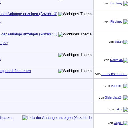
e
)
von
Fischray
von
Fischray
e
)
von
Julian
1
2
3
)
e
)
von
Route 44
ung der L-Nummern
von
~~FISHWORLD~~
von
Valestris
von
Bilderplatz24
von
fisker
ips zur
von
wojtek