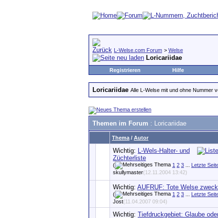
L-Welse.com Forum
>
Welse
Loricariidae
Registrieren
Hilfe
Loricariidae
Alle L-Welse mit und ohne Nummer 
Themen im Forum
: Loricariidae
Thema
/
Autor
Wichtig:
L-Wels-Halter- und
Züchterliste
(
1
2
3
...
Letzte Seit
skullymaster
(12.11.2004 13:42)
Wichtig:
AUFRUF: Tote Welse zweck
(
1
2
3
...
Letzte Seit
Jost
(11.04.2007 09:04)
Wichtig:
Tiefdruckgebiet: Glaube ode