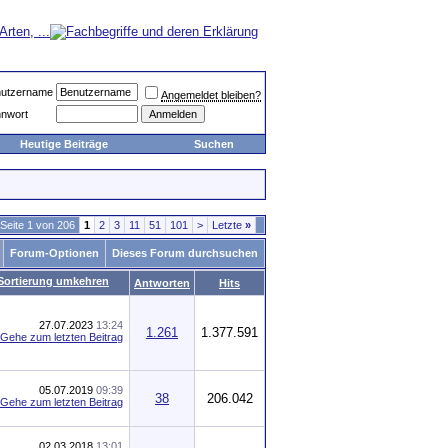
utzername
Angemeldet bleiben?
nwort
Heutige Beiträge
Suchen
Seite 1 von 206
1
2
3
11
51
101
>
Letzte
»
Forum-Optionen
Dieses Forum durchsuchen
Antworten
Hits
27.07.2023
13:24
1.261
1.377.591
05.07.2019
09:39
38
206.042
02.03.2018
13:01