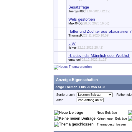
Besatzfrage
Juergen89
(11.04.2023 12:12)
Wels gestorben
Maxi0406
(28.03.2023 16:06)
Halter und Züchter aus Skadinavien?
ThomasP.
(27.11.2020 10:59)
L 97
fisker
(22.12.2022 20:42)
H. subviridis Männlich oder Weiblich
emanuel
(02.12.2022 21:23)
Anzeige-Eigenschaften
Zeige Themen 1 bis 20 von 4110
Sortiert nach
Reihenfolg
Alter
Neue Beiträge
Keine neuen Beiträge
Thema geschlossen