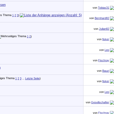
lsen
von
Tobias31
1
2
3
)
von
Bernhard82
von
Julian82
1
2
)
von
fisker
von
Leo
von
Fischray
)
von
Bauzi
1
2
3
...
Letzte Seite
)
von
fisker
von
Leo
von
Gesellschafter
von
Fischray