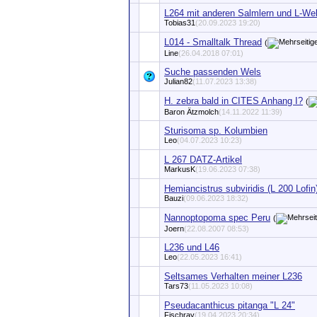
L264 mit anderen Salmlern und L-We
Tobias31
(20.09.2023 19:20)
L014 - Smalltalk Thread
(
Line
(26.04.2018 07:01)
Suche passenden Wels
Julian82
(11.07.2023 13:38)
H. zebra bald in CITES Anhang I?
(
Baron Ätzmolch
(14.11.2022 11:39)
Sturisoma sp. Kolumbien
Leo
(04.07.2023 10:23)
L 267 DATZ-Artikel
MarkusK
(19.06.2023 07:38)
Hemiancistrus subviridis (L 200 Lofin
Bauzi
(09.06.2023 18:32)
Nannoptopoma spec Peru
(
Joern
(22.08.2007 08:53)
L236 und L46
Leo
(22.05.2023 16:41)
Seltsames Verhalten meiner L236
Tars73
(11.05.2023 10:08)
Pseudacanthicus pitanga "L 24"
Fischray
(19.04.2023 20:34)