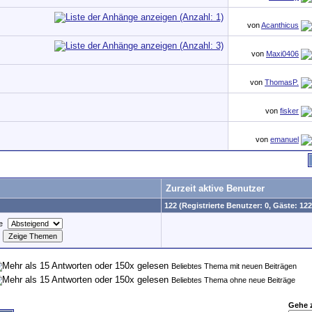
von
Acanthicus
von
Maxi0406
von
ThomasP.
von
fisker
von
emanuel
Zurzeit aktive Benutzer
122 (Registrierte Benutzer: 0, Gäste: 122
e
Beliebtes Thema mit neuen Beiträgen
Beliebtes Thema ohne neue Beiträge
Gehe 