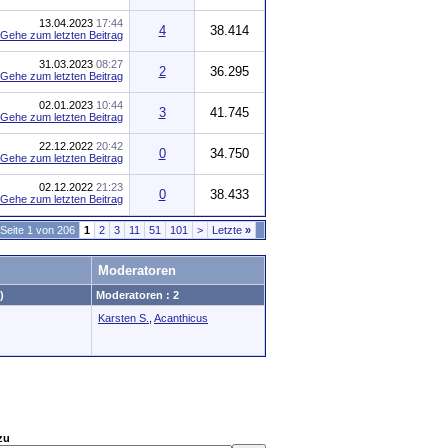
13.04.2023
17:44
4
38.414
31.03.2023
08:27
2
36.295
02.01.2023
10:44
3
41.745
22.12.2022
20:42
0
34.750
02.12.2022
21:23
0
38.433
Seite 1 von 206
1
2
3
11
51
101
>
Letzte
»
Moderatoren
)
Moderatoren : 2
Karsten S.
,
Acanthicus
zu