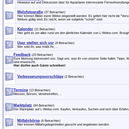
Hinweise auf und Diskussion über für Aquarianer interessante Fernsehsendung
Welsfotografie
(37 Betrachter)
Hier können Bilder eurer Welse eingestellt werden. Es gelten hier nicht die "Vors
Welses gültig sind. Es reicht, wenn sie subjektiv "schön" sind.
Kalender
(11 Betrachter)
Hier geht es um alles rund um den jährlichen Kalender von L-Welse.com. Brough
User stellen sich vor
(8 Betrachter)
Wer seid Ihr, was treibt Ihr, ...
Feedback
(20 Betrachter)
Eure Meinung interessiert uns. Sagt uns, was ihr von unserer Seite haltet. Tipps,
sind erwünscht.
Hier dürfen auch Gäste schreiben!
Verbesserungsvorschläge
(2 Betrachter)
Termine
(13 Betrachter)
Messen, Börsen, Vereinstreffen, ...
Marktplatz
(84 Betrachter)
Der Marktplatz auf L-Welse.com. Kaufen, Verkaufen, Suchen und sich über Erfahr
Mitfahrbörse
(6 Betrachter)
Hier können Mitfahrgelegenheiten gesucht und angeboten werden.