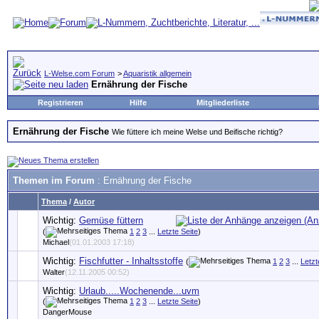
L-Welse.com Forum
>
Aquaristik allgemein
Ernährung der Fische
Registrieren
Hilfe
Mitgliederliste
Ernährung der Fische
Wie füttere ich meine Welse und Beifische richtig?
Themen im Forum
: Ernährung der Fische
Thema
/
Autor
Wichtig:
Gemüse füttern
(
1
2
3
...
Letzte Seite
)
Michael
(01.01.2003 17:18)
Wichtig:
Fischfutter - Inhaltsstoffe
(
1
2
3
...
Letzt
Walter
(12.11.2005 00:52)
Wichtig:
Urlaub.....Wochenende...uvm
(
1
2
3
...
Letzte Seite
)
DangerMouse