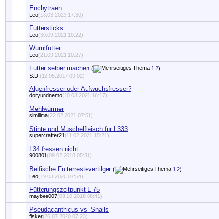
Enchytraen
Leo
(18.03.2023 17:30)
Futtersticks
Leo
(30.09.2021 10:22)
Wurmfutter
Leo
(21.09.2021 10:27)
Futter selber machen
(
1
2
)
S.D.
(12.05.2017 09:02)
Algenfresser oder Aufwuchsfresser?
doryundnemo
(20.03.2021 16:17)
Mehlwürmer
similima
(22.02.2021 07:51)
Stinte und Muschelfleisch für L333
supercrafter21
(11.02.2021 15:21)
L34 fressen nicht
900801
(09.02.2018 05:31)
Beifische Futterrestevertilger
(
1
2
)
Leo
(19.03.2020 07:54)
Fütterungszeitpunkt L 75
maybee007
(08.10.2018 08:41)
Pseudacanthicus vs. Snails
fisker
(26.07.2020 07:23)