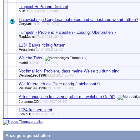
Tropical Hi-Protein Disks xl
bulls96
(18.04.2020 20:48)
Halbwüchsige Corydoras habrosus und C. hastatus womit füttern?
Coryfan
(14.02.2020 15:31)
Tümpeln - Problem: Parasiten - Lösung: Überbrühen ?
RapMusic
(07.12.2018 12:40)
L134 Babys richtig füttern
Fröschlein
(17.04.2018 19:51)
Welche Tabs
(
1
2
)
michl11
(22.02.2014 11:09)
Nochmal Ich. Problem, dass meine Welse zu dünn sind.
Welsfan19961996
(24.11.2017 20:45)
Wie füttere ich die Tiere richtig (Laichansatz)
Welsfan19961996
(19.11.2017 19:49)
Artemianauplien kultivieren, aber mit welchem Gerät?
(
JohannesDD
(14.10.2017 08:35)
L134 fressen nicht
HeikoH
(26.06.2017 13:15)
Anzeige-Eigenschaften