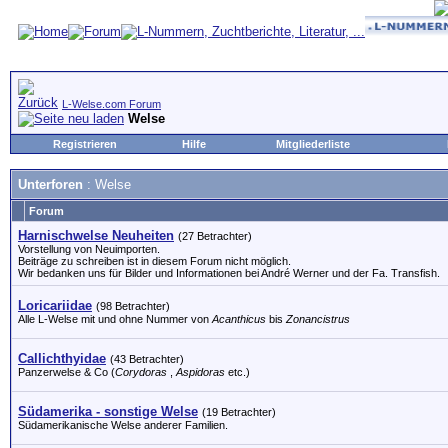
L-Welse.com Forum
Welse
Registrieren
Hilfe
Mitgliederliste
Unterforen
: Welse
Forum
Harnischwelse Neuheiten
(27 Betrachter)
Vorstellung von Neuimporten.
Beiträge zu schreiben ist in diesem Forum nicht möglich.
Wir bedanken uns für Bilder und Informationen bei André Werner und der Fa. Transfish.
Loricariidae
(98 Betrachter)
Alle L-Welse mit und ohne Nummer von
Acanthicus
bis
Zonancistrus
Callichthyidae
(43 Betrachter)
Panzerwelse & Co (
Corydoras
,
Aspidoras
etc.)
Südamerika - sonstige Welse
(19 Betrachter)
Südamerikanische Welse anderer Familien.