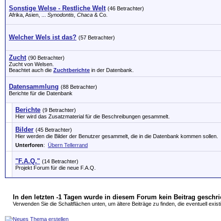
Sonstige Welse - Restliche Welt
(46 Betrachter)
Afrika, Asien, ...
Synodontis, Chaca
& Co.
Welcher Wels ist das?
(57 Betrachter)
Zucht
(90 Betrachter)
Zucht von Welsen.
Beachtet auch die
Zuchtberichte
in der Datenbank.
Datensammlung
(88 Betrachter)
Berichte für die Datenbank
Berichte
(9 Betrachter)
Hier wird das Zusatzmaterial für die Beschreibungen gesammelt.
Bilder
(45 Betrachter)
Hier werden die Bilder der Benutzer gesammelt, die in die Datenbank kommen sollen.
Unterforen
:
Übern Tellerrand
"F.A.Q."
(14 Betrachter)
Projekt Forum für die neue F.A.Q.
In den letzten -1 Tagen wurde in diesem Forum kein Beitrag geschr
Verwenden Sie die Schaltflächen unten, um ältere Beiträge zu finden, die eventuell exist