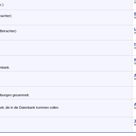
c.)
rachter)
L
Betrachter)
H
K
enbank.
reibungen gesammelt.
lt, die in die Datenbank kommen sollen.
3