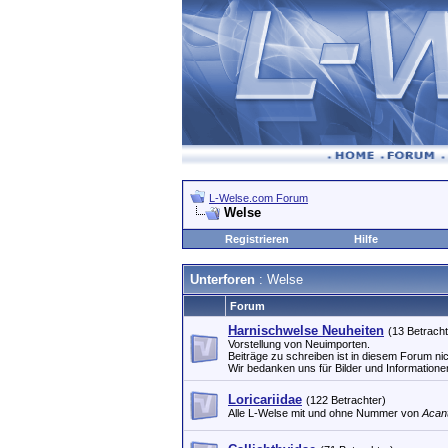
L-Welse.com Forum
Welse
Registrieren
Hilfe
Unterforen
: Welse
Forum
Harnischwelse Neuheiten
(13 Betracht
Vorstellung von Neuimporten.
Beiträge zu schreiben ist in diesem Forum nic
Wir bedanken uns für Bilder und Informatione
Loricariidae
(122 Betrachter)
Alle L-Welse mit und ohne Nummer von
Acan