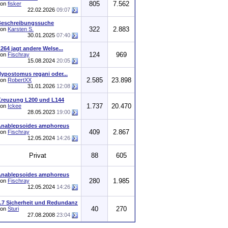
805
7.562
von
fisker
22.02.2026
09:07
Beschreibungssuche
322
2.883
von
Karsten S.
30.01.2025
07:40
264 jagt andere Welse...
124
969
von
Fischray
15.08.2024
20:05
ypostomus regani oder...
2.585
23.898
von
RobertXX
31.01.2026
12:08
reuzung L200 und L144
1.737
20.470
von
Ickee
28.05.2023
19:00
Anablepsoides amphoreus
409
2.867
von
Fischray
12.05.2024
14:26
Privat
88
605
Anablepsoides amphoreus
280
1.985
von
Fischray
12.05.2024
14:26
.7 Sicherheit und Redundanz
40
270
von
Sturi
27.08.2008
23:04