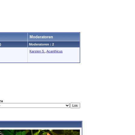
Moderatoren
)
Moderatoren : 2
Karsten S.
,
Acanthicus
zu