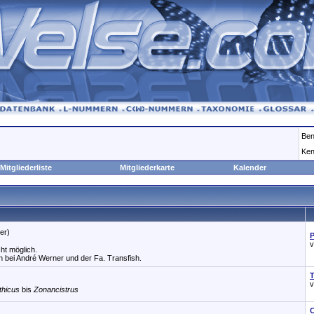
Ben
Ken
Mitgliederliste
Mitgliederkarte
Kalender
er)
P
ht möglich.
n bei André Werner und der Fa. Transfish.
T
thicus
bis
Zonancistrus
C