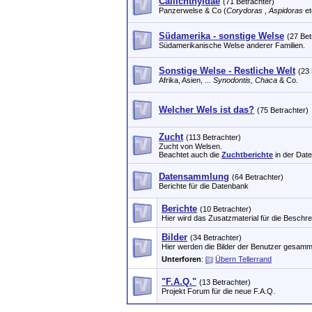
Callichthyidae
(71 Betrachter)
Panzerwelse & Co (
Corydoras
,
Aspidoras
et
Südamerika - sonstige Welse
(27 Bet
Südamerikanische Welse anderer Familien.
Sonstige Welse - Restliche Welt
(23 
Afrika, Asien, ...
Synodontis, Chaca
& Co.
Welcher Wels ist das?
(75 Betrachter)
Zucht
(113 Betrachter)
Zucht von Welsen.
Beachtet auch die
Zuchtberichte
in der Dat
Datensammlung
(64 Betrachter)
Berichte für die Datenbank
Berichte
(10 Betrachter)
Hier wird das Zusatzmaterial für die Besch
Bilder
(34 Betrachter)
Hier werden die Bilder der Benutzer gesamme
Unterforen
:
Übern Tellerrand
"F.A.Q."
(13 Betrachter)
Projekt Forum für die neue F.A.Q.