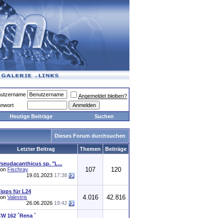
utzername
Angemeldet bleiben?
nwort
Heutige Beiträge
Suchen
Dieses Forum durchsuchen
Letzter Beitrag
Themen
Beiträge
seudacanthicus sp. "L...
107
120
von
Fischray
19.01.2023
17:38
ipps für L24
4.016
42.816
von
Valestris
26.06.2026
19:42
W 162 ´Rena ´