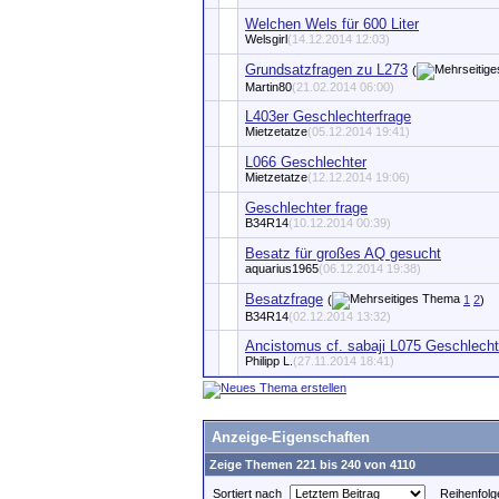
Welchen Wels für 600 Liter
Welsgirl
(14.12.2014 12:03)
Grundsatzfragen zu L273
(
Martin80
(21.02.2014 06:00)
L403er Geschlechterfrage
Mietzetatze
(05.12.2014 19:41)
L066 Geschlechter
Mietzetatze
(12.12.2014 19:06)
Geschlechter frage
B34R14
(10.12.2014 00:39)
Besatz für großes AQ gesucht
aquarius1965
(06.12.2014 19:38)
Besatzfrage
(
1
2
)
B34R14
(02.12.2014 13:32)
Ancistomus cf. sabaji L075 Geschlech
Philipp L.
(27.11.2014 18:41)
Anzeige-Eigenschaften
Zeige Themen 221 bis 240 von 4110
Sortiert nach
Reihenfolg