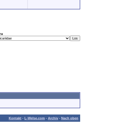
zu
Kontakt
-
L-Welse.com
-
Archiv
-
Nach oben