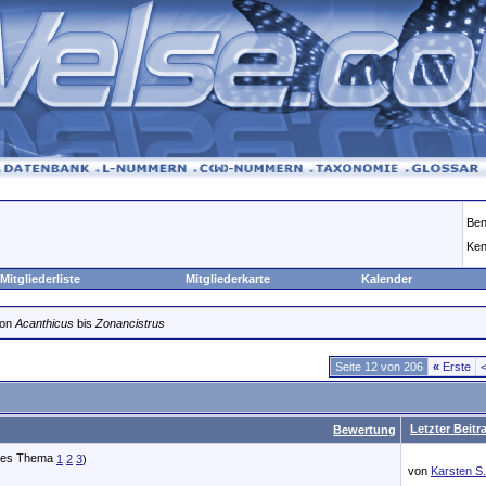
Ben
Ken
Mitgliederliste
Mitgliederkarte
Kalender
von
Acanthicus
bis
Zonancistrus
Seite 12 von 206
«
Erste
Letzter Beitr
Bewertung
1
2
3
)
von
Karsten S.