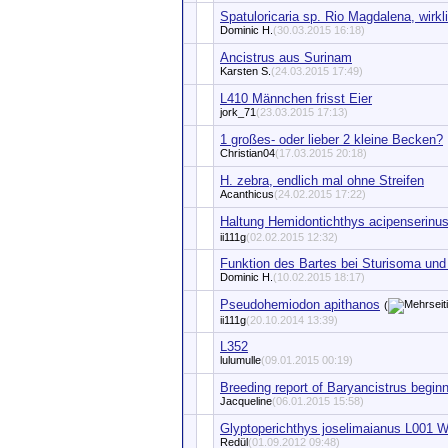
Spatuloricaria sp. Rio Magdalena, wirkli
Dominic H.
(30.03.2015 16:18)
Ancistrus aus Surinam
Karsten S.
(24.03.2015 17:49)
L410 Männchen frisst Eier
jork_71
(23.03.2015 17:13)
1 großes- oder lieber 2 kleine Becken?
Christian04
(17.03.2015 20:18)
H. zebra, endlich mal ohne Streifen
Acanthicus
(24.02.2015 17:22)
Haltung Hemidontichthys acipenserinu
ii111g
(02.02.2015 12:32)
Funktion des Bartes bei Sturisoma und 
Dominic H.
(10.02.2015 18:17)
Pseudohemiodon apithanos
(
ii111g
(20.10.2014 13:39)
L352
lulumulle
(09.01.2015 00:19)
Breeding report of Baryancistrus beginn
Jacqueline
(06.01.2015 15:58)
Glyptoperichthys joselimaianus L001 W
Redül
(01.09.2012 09:48)