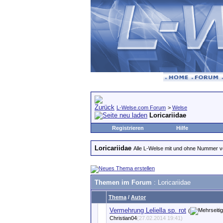
L-Welse.com Forum
>
Welse
Loricariidae
Registrieren
Hilfe
Loricariidae
Alle L-Welse mit und ohne Nummer 
Themen im Forum
: Loricariidae
Thema
/
Autor
Vermehrung Leliella sp. rot
(
Christian04
(27.02.2014 19:41)