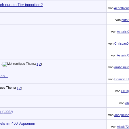
ch nur ein Tier importiert?
von
Acanthicu
von
bufo²
von
AsterixX
von
Christian0
von
AsterixX
s
(
1
2
)
von
arabesqu
co...
von
Dominic H
1
2
)
von
ii111g
von
olli
i (L239)
von
Jacquelin
els im 450l Aquarium
von
Alexle72