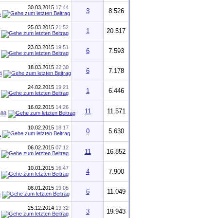
30.03.2015
17:44
3
8.526
s
25.03.2015
21:52
1
20.517
23.03.2015
19:51
6
7.593
18.03.2015
22:30
6
7.178
4
24.02.2015
19:21
1
6.446
16.02.2015
14:26
11
11.571
e88
10.02.2015
18:17
0
5.630
.
06.02.2015
07:12
11
16.852
10.01.2015
16:47
4
7.900
08.01.2015
19:05
6
11.049
e
25.12.2014
13:32
3
19.943