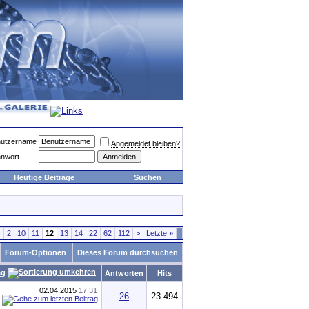
utzername
Angemeldet bleiben?
nwort
Heutige Beiträge
Suchen
<
2
10
11
12
13
14
22
62
112
>
Letzte
»
Forum-Optionen
Dieses Forum durchsuchen
ag
Antworten
Hits
02.04.2015
17:31
26
23.494