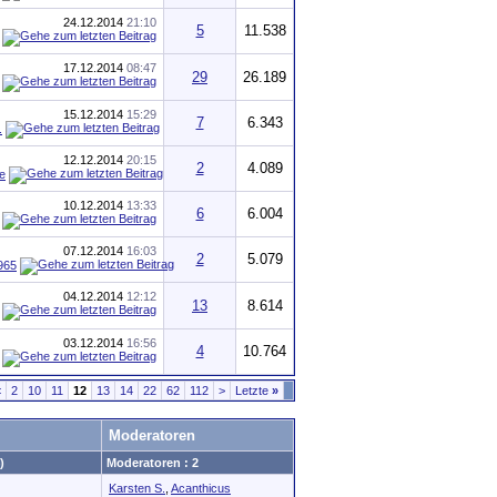
24.12.2014
21:10
5
11.538
17.12.2014
08:47
29
26.189
15.12.2014
15:29
7
6.343
.
12.12.2014
20:15
2
4.089
e
10.12.2014
13:33
6
6.004
07.12.2014
16:03
2
5.079
965
04.12.2014
12:12
13
8.614
03.12.2014
16:56
4
10.764
<
2
10
11
12
13
14
22
62
112
>
Letzte
»
Moderatoren
)
Moderatoren : 2
Karsten S.
,
Acanthicus