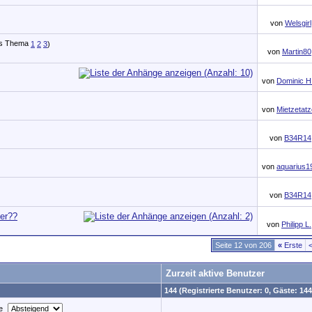
von
Welsgirl
1
2
3
)
von
Martin80
von
Dominic H
von
Mietzetatz
von
B34R14
von
aquarius1
von
B34R14
ter??
von
Philipp L.
Seite 12 von 206
«
Erste
Zurzeit aktive Benutzer
144 (Registrierte Benutzer: 0, Gäste: 144
e