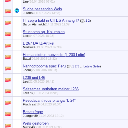
Line
(26.04.2018 07:01)
Suche passenden Wels
Julian82
(11.07.2023 13:38)
H. zebra bald in CITES Anhang I?
(
1
2
)
Baron Ätzmolch
(14.11.2022 11:39)
Sturisoma sp. Kolumbien
Leo
(04.07.2023 10:23)
L 267 DATZ-Artikel
MarkusK
(19.06.2023 07:38)
Hemiancistrus subviridis (L 200 Lofin)
Bauzi
(09.06.2023 18:32)
Nannoptopoma spec Peru
(
1
2
3
...
Letzte Seite
)
Joern
(22.08.2007 08:53)
L236 und L46
Leo
(22.05.2023 16:41)
Seltsames Verhalten meiner L236
Tars73
(11.05.2023 10:08)
Pseudacanthicus pitanga "L 24"
Fischray
(19.04.2023 20:34)
Besatzfrage
Juergen89
(11.04.2023 12:12)
Wels gestorben
Maxi0406
(28.03.2023 16:06)