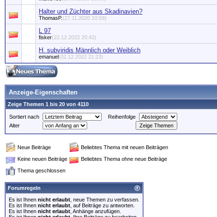
Halter und Züchter aus Skadinavien?
ThomasP.
(27.11.2020 10:59)
L 97
fisker
(22.12.2022 20:42)
H. subviridis Männlich oder Weiblich
emanuel
(02.12.2022 21:23)
Anzeige-Eigenschaften
Zeige Themen 1 bis 20 von 4110
Sortiert nach
Reihenfolge
Alter
Neue Beiträge
Beliebtes Thema mit neuen Beiträgen
Keine neuen Beiträge
Beliebtes Thema ohne neue Beiträge
Thema geschlossen
Forumregeln
Es ist Ihnen
nicht erlaubt
, neue Themen zu verfassen.
Es ist Ihnen
nicht erlaubt
, auf Beiträge zu antworten.
Es ist Ihnen
nicht erlaubt
, Anhänge anzufügen.