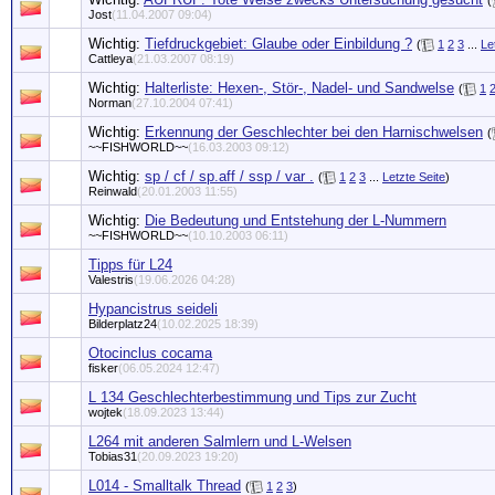
(
Jost
(11.04.2007 09:04)
Wichtig:
Tiefdruckgebiet: Glaube oder Einbildung ?
(
1
2
3
...
Le
Cattleya
(21.03.2007 08:19)
Wichtig:
Halterliste: Hexen-, Stör-, Nadel- und Sandwelse
(
1
Norman
(27.10.2004 07:41)
Wichtig:
Erkennung der Geschlechter bei den Harnischwelsen
(
~~FISHWORLD~~
(16.03.2003 09:12)
Wichtig:
sp / cf / sp.aff / ssp / var .
(
1
2
3
...
Letzte Seite
)
Reinwald
(20.01.2003 11:55)
Wichtig:
Die Bedeutung und Entstehung der L-Nummern
~~FISHWORLD~~
(10.10.2003 06:11)
Tipps für L24
Valestris
(19.06.2026 04:28)
Hypancistrus seideli
Bilderplatz24
(10.02.2025 18:39)
Otocinclus cocama
fisker
(06.05.2024 12:47)
L 134 Geschlechterbestimmung und Tips zur Zucht
wojtek
(18.09.2023 13:44)
L264 mit anderen Salmlern und L-Welsen
Tobias31
(20.09.2023 19:20)
L014 - Smalltalk Thread
(
1
2
3
)