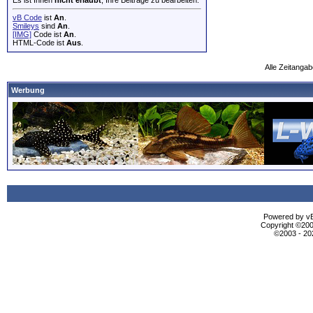
Es ist Ihnen
nicht erlaubt
, Ihre Beiträge zu bearbeiten.
vB Code
ist
An
.
Smileys
sind
An
.
[IMG]
Code ist
An
.
HTML-Code ist
Aus
.
Alle Zeitangab
Werbung
Powered by vBu
Copyright ©2000
©2003 - 2