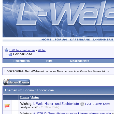
L-Welse.com Forum
>
Welse
Loricariidae
Registrieren
Hilfe
Mitgliederliste
Loricariidae
Alle L-Welse mit und ohne Nummer von
Acanthicus
bis
Zonancistrus
Themen im Forum
: Loricariidae
Thema
/
Autor
Wichtig:
L-Wels-Halter- und Züchterliste
(
1
2
3
...
Letzte Seite
)
skullymaster
(12.11.2004 13:42)
Wichtig:
AUFRUF: Tote Welse zwecks Untersuchung gesucht