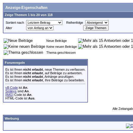
Anzeige-Eigenschaften
Zeige Themen 1 bis 20 von 118
Sortiert nach
Reihenfolge
Alter
Neue Beiträge
Keine neuen Beiträge
Thema geschlossen
Forumregeln
Es ist Ihnen
nicht erlaubt
, neue Themen zu verfassen.
Es ist Ihnen
nicht erlaubt
, auf Beiträge zu antworten.
Es ist Ihnen
nicht erlaubt
, Anhänge anzufügen.
Es ist Ihnen
nicht erlaubt
, Ihre Beiträge zu bearbeiten.
vB Code
ist
An
.
Smileys
sind
An
.
[IMG]
Code ist
An
.
HTML-Code ist
Aus
.
Alle Zeitangab
Werbung