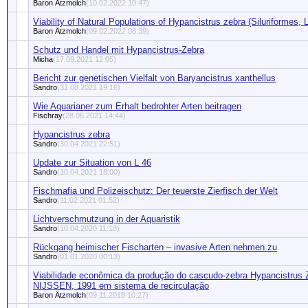
Baron Ätzmolch
(10.02.2022 10:47)
Viability of Natural Populations of Hypancistrus zebra (Siluriformes, L
Baron Ätzmolch
(09.02.2022 08:39)
Schutz und Handel mit Hypancistrus-Zebra
Micha
(17.09.2021 12:05)
Bericht zur genetischen Vielfalt von Baryancistrus xanthellus
Sandro
(31.08.2021 19:16)
Wie Aquarianer zum Erhalt bedrohter Arten beitragen
Fischray
(28.06.2021 14:44)
Hypancistrus zebra
Sandro
(30.04.2021 22:51)
Update zur Situation von L 46
Sandro
(10.04.2021 18:00)
Fischmafia und Polizeischutz: Der teuerste Zierfisch der Welt
Sandro
(11.02.2021 01:52)
Lichtverschmutzung in der Aquaristik
Sandro
(10.04.2020 11:18)
Rückgang heimischer Fischarten – invasive Arten nehmen zu
Sandro
(01.01.2020 00:13)
Viabilidade econômica da produção do cascudo-zebra Hypancistru
NIJSSEN, 1991 em sistema de recirculação
Baron Ätzmolch
(09.11.2018 10:27)