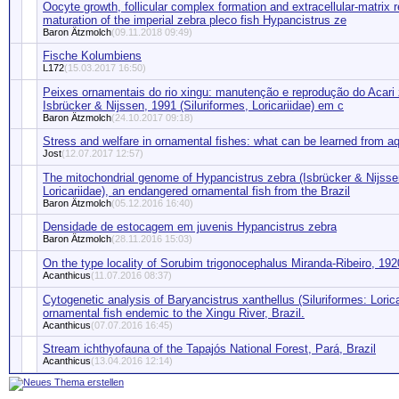
Oocyte growth, follicular complex formation and extracellular-matrix 
maturation of the imperial zebra pleco fish Hypancistrus ze
Baron Ätzmolch
(09.11.2018 09:49)
Fische Kolumbiens
L172
(15.03.2017 16:50)
Peixes ornamentais do rio xingu: manutenção e reprodução do Acari
Isbrücker & Nijssen, 1991 (Siluriformes, Loricariidae) em c
Baron Ätzmolch
(24.10.2017 09:18)
Stress and welfare in ornamental fishes: what can be learned from a
Jost
(12.07.2017 12:57)
The mitochondrial genome of Hypancistrus zebra (Isbrücker & Nijssen
Loricariidae), an endangered ornamental fish from the Brazil
Baron Ätzmolch
(05.12.2016 16:40)
Densidade de estocagem em juvenis Hypancistrus zebra
Baron Ätzmolch
(28.11.2016 15:03)
On the type locality of Sorubim trigonocephalus Miranda-Ribeiro, 192
Acanthicus
(11.07.2016 08:37)
Cytogenetic analysis of Baryancistrus xanthellus (Siluriformes: Loricar
ornamental fish endemic to the Xingu River, Brazil.
Acanthicus
(07.07.2016 16:45)
Stream ichthyofauna of the Tapajós National Forest, Pará, Brazil
Acanthicus
(13.04.2016 12:14)