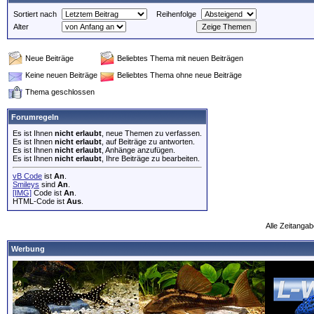
Sortiert nach
Reihenfolge
Alter
Neue Beiträge
Beliebtes Thema mit neuen Beiträgen
Keine neuen Beiträge
Beliebtes Thema ohne neue Beiträge
Thema geschlossen
Forumregeln
Es ist Ihnen
nicht erlaubt
, neue Themen zu verfassen.
Es ist Ihnen
nicht erlaubt
, auf Beiträge zu antworten.
Es ist Ihnen
nicht erlaubt
, Anhänge anzufügen.
Es ist Ihnen
nicht erlaubt
, Ihre Beiträge zu bearbeiten.
vB Code
ist
An
.
Smileys
sind
An
.
[IMG]
Code ist
An
.
HTML-Code ist
Aus
.
Alle Zeitangab
Werbung