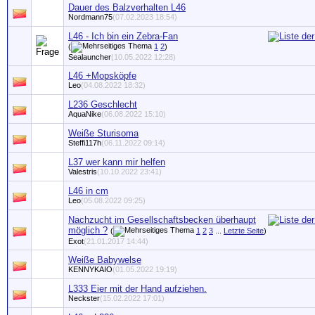
Dauer des Balzverhalten L46
Nordmann75
(07.02.2023 18:54)
L46 - Ich bin ein Zebra-Fan
(
1
2
)
Sealauncher
(10.05.2022 12:28)
L46 +Mopsköpfe
Leo
(04.08.2022 18:32)
L236 Geschlecht
AquaNike
(06.08.2022 15:10)
Weiße Sturisoma
Steffi117h
(06.11.2022 09:14)
L37 wer kann mir helfen
Valestris
(10.10.2022 23:41)
L46 in cm
Leo
(05.08.2022 09:25)
Nachzucht im Gesellschaftsbecken überhaupt
möglich ?
(
1
2
3
...
Letzte Seite
)
Exot
(21.01.2017 14:44)
Weiße Babywelse
KENNYKAIO
(01.05.2022 19:19)
L333 Eier mit der Hand aufziehen.
Neckster
(15.02.2022 17:01)