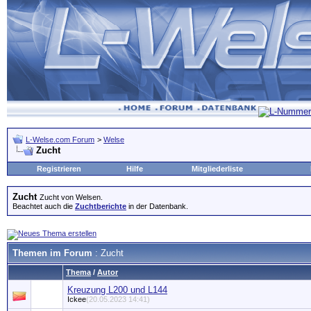
L-Welse.com Forum
>
Welse
Zucht
Registrieren
Hilfe
Mitgliederliste
Zucht
Zucht von Welsen.
Beachtet auch die
Zuchtberichte
in der Datenbank.
Themen im Forum
: Zucht
Thema
/
Autor
Kreuzung L200 und L144
Ickee
(20.05.2023 14:41)