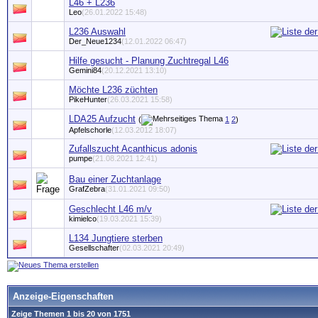
L46 + L236
Leo
(26.01.2022 15:48)
L236 Auswahl
Der_Neue1234
(12.01.2022 06:47)
Hilfe gesucht - Planung Zuchtregal L46
Gemini84
(20.12.2021 13:10)
Möchte L236 züchten
PikeHunter
(26.03.2021 15:58)
LDA25 Aufzucht
(
1
2
)
Apfelschorle
(12.03.2012 18:07)
Zufallszucht Acanthicus adonis
pumpe
(21.08.2021 12:41)
Bau einer Zuchtanlage
GrafZebra
(31.01.2021 09:50)
Geschlecht L46 m/v
kimielco
(19.03.2021 15:39)
L134 Jungtiere sterben
Gesellschafter
(02.03.2021 20:49)
Anzeige-Eigenschaften
Zeige Themen 1 bis 20 von 1751