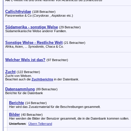
Alle L-Welse mit und ohne Nummer von
Acanthicus
bis
Zonancistrus
Callichthyidae
(108 Betrachter)
Panzerwelse & Co (
Corydoras
,
Aspidoras
etc.)
Südamerika - sonstige Welse
(29 Betrachter)
Südamerikanische Welse anderer Familien.
Sonstige Welse - Restliche Welt
(21 Betrachter)
Afrika, Asien, ...
Synodontis, Chaca
& Co.
Welcher Wels ist das?
(97 Betrachter)
Zucht
(122 Betrachter)
Zucht von Welsen.
Beachtet auch die
Zuchtberichte
in der Datenbank.
Datensammlung
(89 Betrachter)
Berichte für die Datenbank
Berichte
(14 Betrachter)
Hier wird das Zusatzmaterial für die Beschreibungen gesammelt.
Bilder
(40 Betrachter)
Hier werden die Bilder der Benutzer gesammelt, die in die Datenbank kommen sollen.
Unterforen
:
Übern Tellerrand