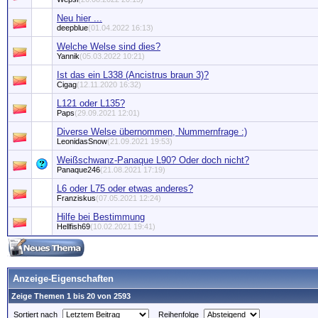
Neu hier ...
deepblue
(01.04.2022 16:13)
Welche Welse sind dies?
Yannik
(05.03.2022 10:21)
Ist das ein L338 (Ancistrus braun 3)?
Cigag
(12.11.2020 16:32)
L121 oder L135?
Paps
(29.09.2021 12:01)
Diverse Welse übernommen, Nummernfrage :)
LeonidasSnow
(21.09.2021 19:53)
Weißschwanz-Panaque L90? Oder doch nicht?
Panaque246
(21.08.2021 17:19)
L6 oder L75 oder etwas anderes?
Franziskus
(07.05.2021 12:24)
Hilfe bei Bestimmung
Hellfish69
(10.02.2021 19:41)
Anzeige-Eigenschaften
Zeige Themen 1 bis 20 von 2593
Sortiert nach
Reihenfolge