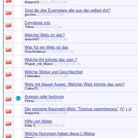
RobertXX
(31.01.2026 12:08)
Sind die drei Exemplare alle aus der selben Art?
gschnu
(11.06.2023 14:08)
Corydoras mix
Thimo
(24.08.2023 13:16)
Welcher Wels ist das?
anavrin67
(09.05.2023 16:30)
Was für ein Wels ist das
Drachenlanze
(12.04.2023 01:13)
Welche Art könnte das sein ?
Pinguin_mit_Mütze
(02.04.2023 09:36)
Welche Welse und Geschlechter
Chikkolino
(21.03.2023 12:26)
Wels mit blauen Augen: Welcher Wels könnte das sein?
Colina75
(23.03.2023 20:14)
Aureum oder festivum
PetraJ
(25.02.2023 06:52)
Der gemeine Baumarkt-Wels "Toomus sprembergus"
(
1
2
)
RobertXX
(04.10.2020 14:28)
Hilfe von Nöten
Eddy E.
(10.10.2022 09:29)
Welche Nummern haben diese L-Welse
Wepsl
(26.08.2022 20:13)