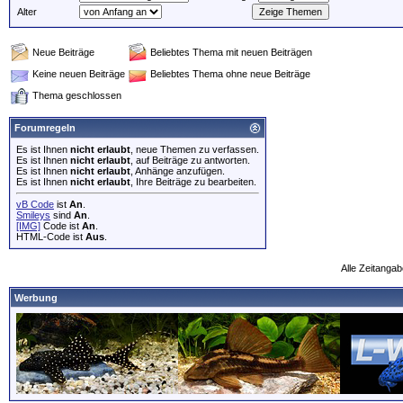
Alter
Neue Beiträge
Beliebtes Thema mit neuen Beiträgen
Keine neuen Beiträge
Beliebtes Thema ohne neue Beiträge
Thema geschlossen
Forumregeln
Es ist Ihnen
nicht erlaubt
, neue Themen zu verfassen.
Es ist Ihnen
nicht erlaubt
, auf Beiträge zu antworten.
Es ist Ihnen
nicht erlaubt
, Anhänge anzufügen.
Es ist Ihnen
nicht erlaubt
, Ihre Beiträge zu bearbeiten.
vB Code
ist
An
.
Smileys
sind
An
.
[IMG]
Code ist
An
.
HTML-Code ist
Aus
.
Alle Zeitangab
Werbung