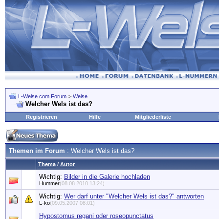
L-Welse.com Forum
>
Welse
Welcher Wels ist das?
Registrieren
Hilfe
Mitgliederliste
Themen im Forum
: Welcher Wels ist das?
Thema
/
Autor
Wichtig:
Bilder in die Galerie hochladen
Hummer
(08.08.2010 13:24)
Wichtig:
Wer darf unter "Welcher Wels ist das?" antworten
L-ko
(09.05.2007 08:01)
Hypostomus regani oder roseopunctatus