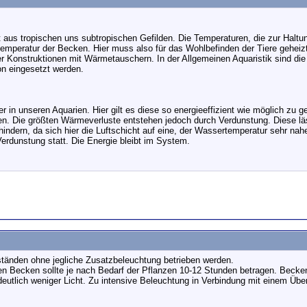
us tropischen uns subtropischen Gefilden. Die Temperaturen, die zur Haltun
emperatur der Becken. Hier muss also für das Wohlbefinden der Tiere geheiz
r Konstruktionen mit Wärmetauschern. In der Allgemeinen Aquaristik sind die 
n eingesetzt werden.
r in unseren Aquarien. Hier gilt es diese so energieeffizient wie möglich zu
n. Die größten Wärmeverluste entstehen jedoch durch Verdunstung. Diese lä
hindern, da sich hier die Luftschicht auf eine, der Wassertemperatur sehr na
Verdunstung statt. Die Energie bleibt im System.
änden ohne jegliche Zusatzbeleuchtung betrieben werden.
ten Becken sollte je nach Bedarf der Pflanzen 10-12 Stunden betragen. Becke
eutlich weniger Licht. Zu intensive Beleuchtung in Verbindung mit einem Üb