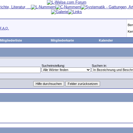
Ben
F.A.Q.
Ken
Mitgliederliste
Mitgliederkarte
Kalender
Sucheinstellung:
Suchen in: