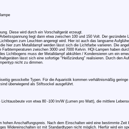
flampe
g. Diese wird durch ein Vorschaltgerät erzeugt.
 Arbeitsspannung liegt dann etwa zwischen 100 und 150 Volt. Der gezündete L
 Lichtbogen zum Leuchten angeregt wird. Hier ist auch das langsame Aufglüh
e hier zum Metalldampf werden lässt sich die Lichtfarbe variieren. Die ange
che Farbtemperaturen zwischen 3000 und 7000 Kelvin. HQI-Lampen haben durc
es Lichtbogens muss der Metalldampf abkühlen / Kondensieren um ein erneu
ltgeräten lässt sich eine sofortige "Heißzündung" realisieren. Durch den Au
ampentyp nicht zu dimmen.
eiseitig gesockelte Typen. Für die Aquaristik kommen verhältnismäßig gering
sind überwiegend als Stiftsockel ausgeführt.
Lichtausbeute von etwa 80 -100 lm/W (Lumen pro Watt), die mittlere Lebens
n hohen Anschaffungspreis. Nach dem Einschalten wird eine bestimmte Zeit ben
ges Widereinschalten ist mit Standardtypen nicht möglich. Hierfür wird ein sp