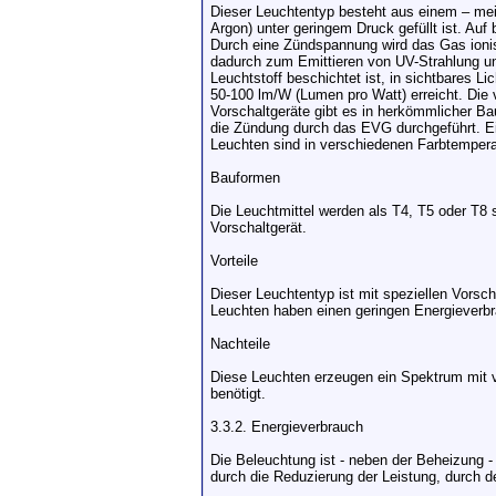
Dieser Leuchtentyp besteht aus einem – mei
Argon) unter geringem Druck gefüllt ist. Au
Durch eine Zündspannung wird das Gas ionis
dadurch zum Emittieren von UV-Strahlung und
Leuchtstoff beschichtet ist, in sichtbares
50-100 lm/W (Lumen pro Watt) erreicht. Die vo
Vorschaltgeräte gibt es in herkömmlicher Bau
die Zündung durch das EVG durchgeführt. Ein
Leuchten sind in verschiedenen Farbtemperat
Bauformen
Die Leuchtmittel werden als T4, T5 oder T8 s
Vorschaltgerät.
Vorteile
Dieser Leuchtentyp ist mit speziellen Vorsch
Leuchten haben einen geringen Energieverb
Nachteile
Diese Leuchten erzeugen ein Spektrum mit ve
benötigt.
3.3.2. Energieverbrauch
Die Beleuchtung ist - neben der Beheizung 
durch die Reduzierung der Leistung, durch d