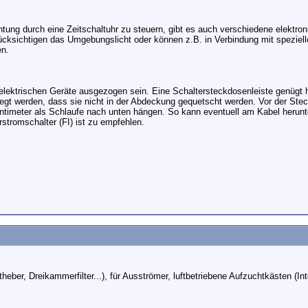
tung durch eine Zeitschaltuhr zu steuern, gibt es auch verschiedene elektr
ücksichtigen das Umgebungslicht oder können z.B. in Verbindung mit speziel
en.
 elektrischen Geräte ausgezogen sein. Eine Schaltersteckdosenleiste genügt 
rlegt werden, dass sie nicht in der Abdeckung gequetscht werden. Vor der Ste
entimeter als Schlaufe nach unten hängen. So kann eventuell am Kabel herunt
rstromschalter (FI) ist zu empfehlen.
uftheber, Dreikammerfilter...), für Ausströmer, luftbetriebene Aufzuchtkästen (I