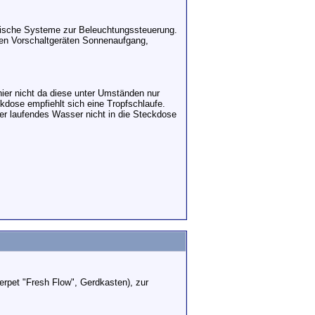
onische Systeme zur Beleuchtungssteuerung.
len Vorschaltgeräten Sonnenaufgang,
hier nicht da diese unter Umständen nur
ckdose empfiehlt sich eine Tropfschlaufe.
er laufendes Wasser nicht in die Steckdose
nterpet "Fresh Flow", Gerdkasten), zur