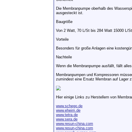
Die Membranpumpe oberhalb des Wasserspiege
ausgesteckt ist.
Baugröße
Von 2 Watt, 70 L/St bis 284 Watt 15000 L/St
Vorteile
Besonders für große Anlagen eine kostengüns
Nachteile
Wenn die Membranpumpe ausfällt, fällt alles 
Membranpumpen und Kompressoren müssen ka
zumindest eine Ersatz Membran auf Lager zu
Hier einige Links zu Herstellern von Membr
www.schego.de
www.eheim.de
www.tetra.de
www.sera.de
www.resun-china.com
www.resun-china.com