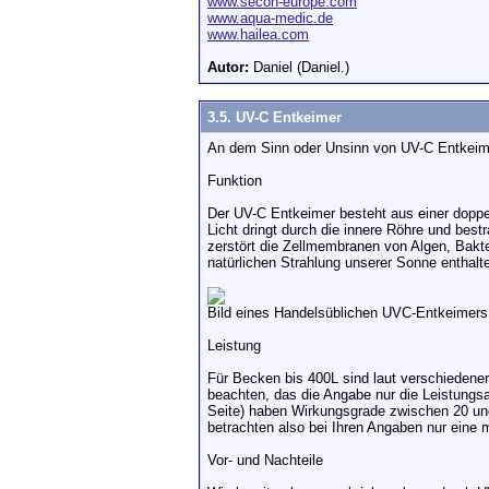
www.secoh-europe.com
www.aqua-medic.de
www.hailea.com
Autor:
Daniel (Daniel.)
3.5. UV-C Entkeimer
An dem Sinn oder Unsinn von UV-C Entkeimer
Funktion
Der UV-C Entkeimer besteht aus einer doppelw
Licht dringt durch die innere Röhre und best
zerstört die Zellmembranen von Algen, Bakter
natürlichen Strahlung unserer Sonne enthalt
Bild eines Handelsüblichen UVC-Entkeimers
Leistung
Für Becken bis 400L sind laut verschieden
beachten, das die Angabe nur die Leistungsa
Seite) haben Wirkungsgrade zwischen 20 und 
betrachten also bei Ihren Angaben nur eine 
Vor- und Nachteile