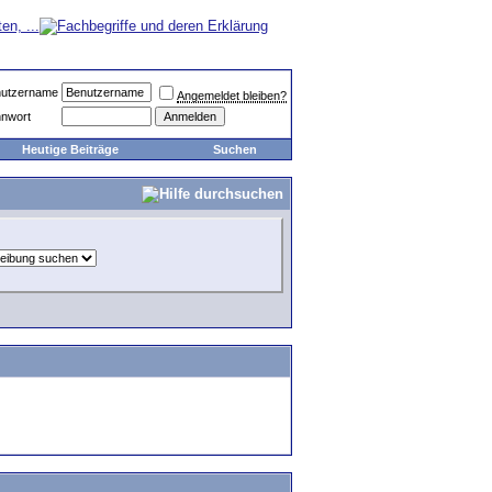
utzername
Angemeldet bleiben?
nwort
Heutige Beiträge
Suchen