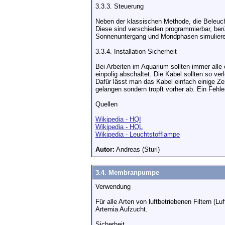
3.3.3. Steuerung
Neben der klassischen Methode, die Beleuch
Diese sind verschieden programmierbar, ber
Sonnenuntergang und Mondphasen simulier
3.3.4. Installation Sicherheit
Bei Arbeiten im Aquarium sollten immer alle
einpolig abschaltet. Die Kabel sollten so ve
Dafür lässt man das Kabel einfach einige Z
gelangen sondern tropft vorher ab. Ein Fehle
Quellen
Wikipedia - HQI
Wikipedia - HQL
Wikipedia - Leuchtstofflampe
Autor:
Andreas (Sturi)
3.4. Membranpumpe
Verwendung
Für alle Arten von luftbetriebenen Filtern (L
Artemia Aufzucht.
Sicherheit