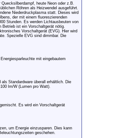
r Quecksilberdampf, heute Neon oder z.B.
lsüblichen Röhren als Heizwendel ausgeführt.
andene Niederdruckplasma statt. Dieses wird
lbens, der mit einem fluoreszierenden
10000 Stunden. Es werden Lichtausbeuten von
Betrieb ist ein Vorschaltgerät nötig.
ektronisches Vorschaltgerät (EVG). Hier wird
räte. Spezielle EVG sind dimmbar. Die
er Energiesparleuchte mit eingebautem
als Standardware überall erhältlich. Die
-100 lm/W (Lumen pro Watt).
gemischt. Es wird ein Vorschaltgerät
tzen, um Energie einzusparen. Dies kann
r Beleuchtungszeiten geschehen.