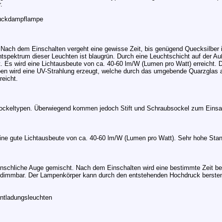
.
ruckdampflampe
Nach dem Einschalten vergeht eine gewisse Zeit, bis genügend Quecksilber i
ichtspektrum dieser Leuchten ist blaugrün. Durch eine Leuchtschicht auf der 
t. Es wird eine Lichtausbeute von ca. 40-60 lm/W (Lumen pro Watt) erreicht.
ben wird eine UV-Strahlung erzeugt, welche durch das umgebende Quarzglas 
eicht.
Sockeltypen. Überwiegend kommen jedoch Stift und Schraubsockel zum Einsa
e gute Lichtausbeute von ca. 40-60 lm/W (Lumen pro Watt). Sehr hohe Sta
nschliche Auge gemischt. Nach dem Einschalten wird eine bestimmte Zeit benöt
t dimmbar. Der Lampenkörper kann durch den entstehenden Hochdruck berste
entladungsleuchten