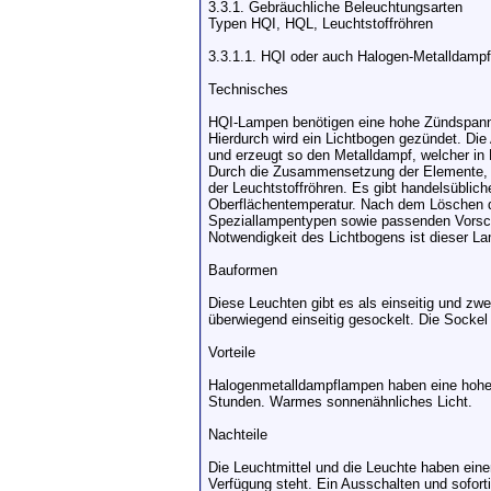
3.3.1. Gebräuchliche Beleuchtungsarten
Typen HQI, HQL, Leuchtstoffröhren
3.3.1.1. HQI oder auch Halogen-Metalldamp
Technisches
HQI-Lampen benötigen eine hohe Zündspannun
Hierdurch wird ein Lichtbogen gezündet. Die
und erzeugt so den Metalldampf, welcher in
Durch die Zusammensetzung der Elemente, di
der Leuchtstoffröhren. Es gibt handelsübli
Oberflächentemperatur. Nach dem Löschen d
Speziallampentypen sowie passenden Vorscha
Notwendigkeit des Lichtbogens ist dieser L
Bauformen
Diese Leuchten gibt es als einseitig und zw
überwiegend einseitig gesockelt. Die Sockel 
Vorteile
Halogenmetalldampflampen haben eine hohe 
Stunden. Warmes sonnenähnliches Licht.
Nachteile
Die Leuchtmittel und die Leuchte haben eine
Verfügung steht. Ein Ausschalten und soforti