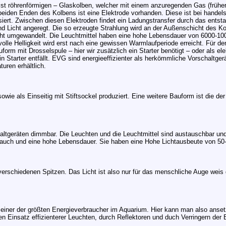
st röhrenförmigen – Glaskolben, welcher mit einem anzuregenden Gas (frühe
f beiden Enden des Kolbens ist eine Elektrode vorhanden. Diese ist bei hande
iert. Zwischen diesen Elektroden findet ein Ladungstransfer durch das entst
 Licht angeregt. Die so erzeugte Strahlung wird an der Außenschicht des Ko
 Licht umgewandelt. Die Leuchtmittel haben eine hohe Lebensdauer von 6000-
lle Helligkeit wird erst nach eine gewissen Warmlaufperiode erreicht. Für den 
form mit Drosselspule – hier wir zusätzlich ein Starter benötigt – oder als el
 Starter entfällt. EVG sind energieeffizienter als herkömmliche Vorschaltge
uren erhältlich.
owie als Einseitig mit Stiftsockel produziert. Eine weitere Bauform ist die d
altgeräten dimmbar. Die Leuchten und die Leuchtmittel sind austauschbar und 
rauch und eine hohe Lebensdauer. Sie haben eine Hohe Lichtausbeute von 50
rschiedenen Spitzen. Das Licht ist also nur für das menschliche Auge weis 
- einer der größten Energieverbraucher im Aquarium. Hier kann man also anse
en Einsatz effizienterer Leuchten, durch Reflektoren und duch Verringern de