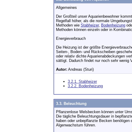
Allgemeines
Der Großteil unser Aquarienbewohner kommt a
Regelfall höher, als die normale Umgebungst
Methoden wie
Stabheizer
,
Bodenheizung
ode
Methoden können einzeln oder in Kombinatio
Energieverbrauch
Die Heizung ist der größte Energieverbrauche
Seiten-, Boden- und Rückscheiben geschehe
oder relativ dichte Aquarienabdeckungen ver
sättigt. Dadurch findet nur noch sehr wenig 
Autor:
Andreas (Sturi)
3.2.1. Stabheizer
3.2.2. Bodenheizung
3.3. Beleuchtung
Pflanzenlose Welsbecken können unter Umst
Die tägliche Beleuchtungsdauer in bepflanz
haben oder unbepflanzte Becken benötigen d
Algenwachstum führen.