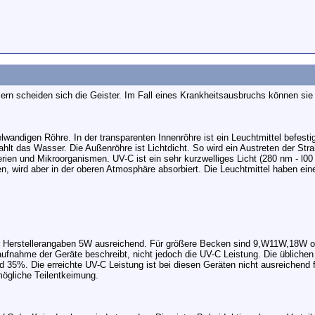
n scheiden sich die Geister. Im Fall eines Krankheitsausbruchs können sie
andigen Röhre. In der transparenten Innenröhre ist ein Leuchtmittel befestigt,
rahlt das Wasser. Die Außenröhre ist Lichtdicht. So wird ein Austreten der Str
ien und Mikroorganismen. UV-C ist ein sehr kurzwelliges Licht (280 nm - l00 n
en, wird aber in der oberen Atmosphäre absorbiert. Die Leuchtmittel haben ei
er Herstellerangaben 5W ausreichend. Für größere Becken sind 9,W11W,18W o
ufnahme der Geräte beschreibt, nicht jedoch die UV-C Leistung. Die übliche
35%. Die erreichte UV-C Leistung ist bei diesen Geräten nicht ausreichend 
mögliche Teilentkeimung.