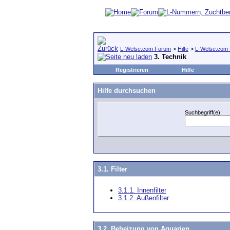
L-Welse.com Forum
>
Hilfe
>
L-Welse.com 
3. Technik
Registrieren
Hilfe
Hilfe durchsuchen
Suchbegriff(e):
3.1. Filter
3.1.1. Innenfilter
3.1.2. Außenfilter
3.2. Beheizung von Aquarien