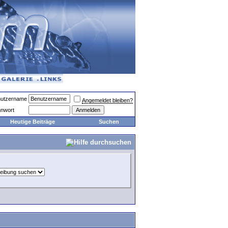
utzername
Angemeldet bleiben?
nwort
Heutige Beiträge
Suchen