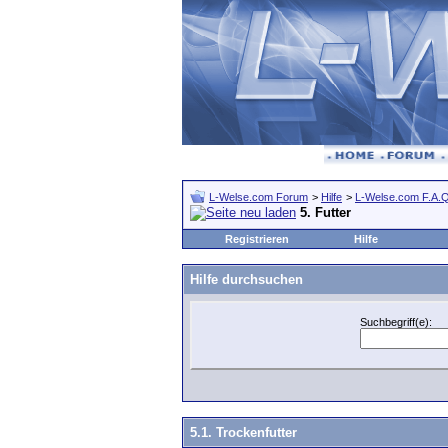
L-Welse.com Forum
>
Hilfe
>
L-Welse.com F.A.Q
5. Futter
Registrieren
Hilfe
Hilfe durchsuchen
Suchbegriff(e):
5.1. Trockenfutter