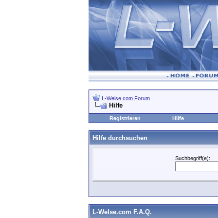
L-Welse.com Forum
Hilfe
Registrieren
Hilfe
Hilfe durchsuchen
Suchbegriff(e):
L-Welse.com F.A.Q.