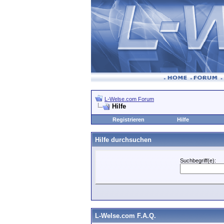
L-Welse.com Forum
Hilfe
Registrieren
Hilfe
Hilfe durchsuchen
Suchbegriff(e):
L-Welse.com F.A.Q.