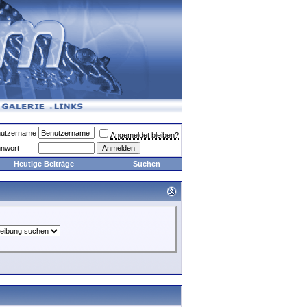
utzername
Angemeldet bleiben?
nwort
Heutige Beiträge
Suchen