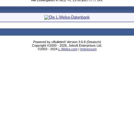
Alle Zeitangaben in WEZ +1. Es ist jetzt
09:11
Uhr.
Powered by vBulletin® Version 3.6.8 (Deutsch)
Copyright ©2000 - 2026, Jelsoft Enterprises Ltd.
©2003 - 2024
L-Welse.com
|
Impressum