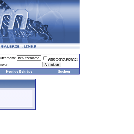
utzername
Angemeldet bleiben?
nwort
Heutige Beiträge
Suchen