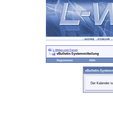
L-Welse.com Forum
vBulletin-Systemmitteilung
Registrieren
Hilfe
vBulletin-Systemm
Der Kalender is