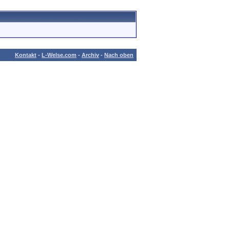
Kontakt
-
L-Welse.com
-
Archiv
-
Nach oben