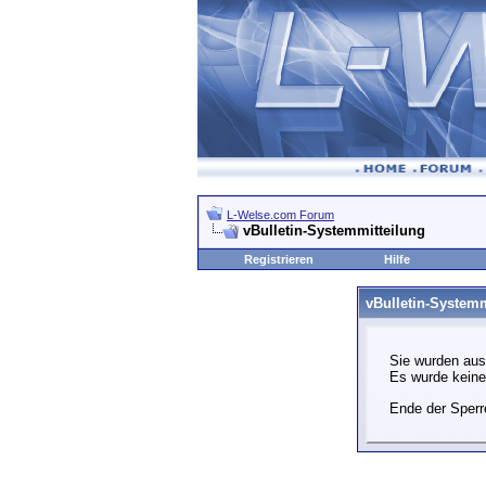
L-Welse.com Forum
vBulletin-Systemmitteilung
Registrieren
Hilfe
vBulletin-Systemm
Sie wurden aus
Es wurde kein
Ende der Sperr