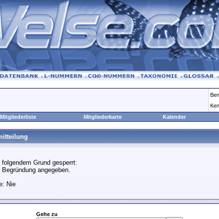
Ben
Ken
Mitgliederliste
Mitgliederkarte
Kalender
itteilung
 folgendem Grund gesperrt:
e Begründung angegeben.
e: Nie
Gehe zu