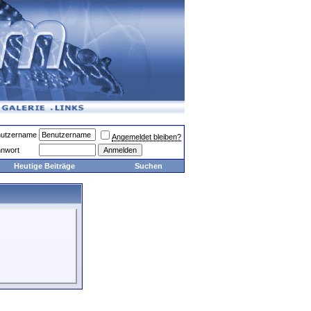
utzername
Angemeldet bleiben?
nwort
Heutige Beiträge
Suchen