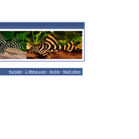
Kontakt
-
L-Welse.com
-
Archiv
-
Nach oben