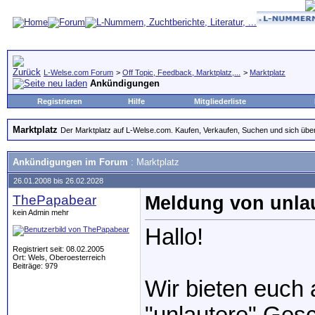
L-Welse.com Forum
>
Off Topic, Feedback, Marktplatz,...
>
Marktplatz
Ankündigungen
Registrieren
Hilfe
Mitgliederliste
Marktplatz
Der Marktplatz auf L-Welse.com. Kaufen, Verkaufen, Suchen und sich übe
Ankündigungen im Forum
:
Marktplatz
26.01.2008 bis 26.02.2028
ThePapabear
Meldung von unla
kein Admin mehr
Hallo!
Registriert seit: 08.02.2005
Ort: Wels, Oberoesterreich
Beiträge: 979
Wir bieten euch 